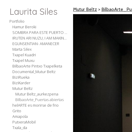
Laurita Siles
Mutur Beltz
>
BilbaoArte_Pue
Portfolio
Hamur Beroki
SOMBRA PARA ESTE PUERTO SECO
IRUTEN ARI NUZU, I AM MAKING WOOL
EGUNSENTIAN- AMANECER
Marta Silex
Txapel Kuadri
Txapel Muxu
BilbaoArte Pintxo Txapelketa
Documental_Mutur Beltz
BiziRueka
BiziKarder
Mutur Beltz
Mutur Beltz_aurkezpena
BilbaoArte_Puertas abiertas
helARTE es morirse de frio
Grito
Amapola
PutxeraMobil
Txala_da