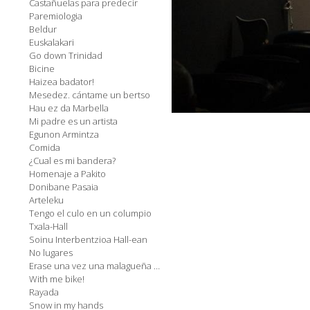
Castañuelas para predecir
Paremiologia
Beldur
Euskalakari
Go down Trinidad
Bicine
Haizea badator!
Mesedez. cántame un bertso
Hau ez da Marbella
Mi padre es un artista
Egunon Armintza
Comida
¿Cual es mi bandera?
Homenaje a Pakito
Donibane Pasaia
Arteleku
Tengo el culo en un columpio
Txala-Hall
Soinu Interbentzioa Hall-ean
No lugares
Erase una vez una malagueña en el País Vasco
With me bike!
Rayada
Snow in my hands