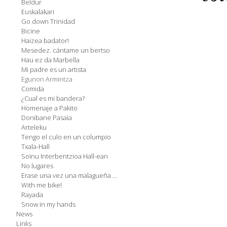
Beldur
Euskalakari
Go down Trinidad
Bicine
Haizea badator!
Mesedez. cántame un bertso
Hau ez da Marbella
Mi padre es un artista
Egunon Armintza
Comida
¿Cual es mi bandera?
Homenaje a Pakito
Donibane Pasaia
Arteleku
Tengo el culo en un columpio
Txala-Hall
Soinu Interbentzioa Hall-ean
No lugares
Erase una vez una malagueña en el País Vasco
With me bike!
Rayada
Snow in my hands
News
Links