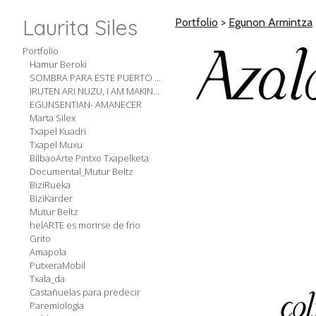
Laurita Siles
Portfolio
>
Egunon Armintza
Portfolio
Hamur Beroki
SOMBRA PARA ESTE PUERTO SECO
IRUTEN ARI NUZU, I AM MAKING WOOL
EGUNSENTIAN- AMANECER
Marta Silex
Txapel Kuadri
Txapel Muxu
BilbaoArte Pintxo Txapelketa
Documental_Mutur Beltz
BiziRueka
BiziKarder
Mutur Beltz
helARTE es morirse de frio
Grito
Amapola
PutxeraMobil
Txala_da
Castañuelas para predecir
Paremiologia